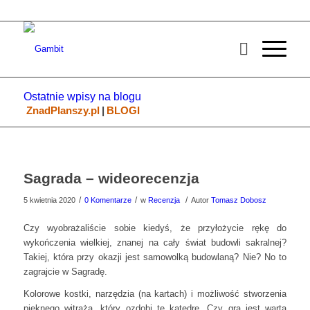
Ostatnie wpisy na blogu
ZnadPlanszy.pl
|
BLOGI
Sagrada – wideorecenzja
/
/
/
5 kwietnia 2020
0 Komentarze
w
Recenzja
Autor
Tomasz Dobosz
Czy wyobrażaliście sobie kiedyś, że przyłożycie rękę do
wykończenia wielkiej, znanej na cały świat budowli sakralnej?
Takiej, która przy okazji jest samowolką budowlaną? Nie? No to
zagrajcie w Sagradę.
Kolorowe kostki, narzędzia (na kartach) i możliwość stworzenia
pięknego witraża, który ozdobi tę katedrę. Czy gra jest warta