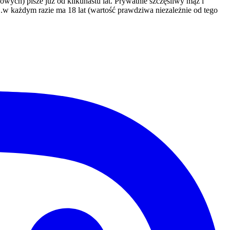
ch) pisze już od kilkunastu lat. Prywatnie szczęśliwy mąż i
.w każdym razie ma 18 lat (wartość prawdziwa niezależnie od tego