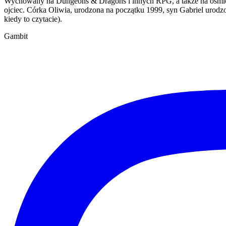
Wychowany na Dungeons & Dragons i innych RPG, a także na ośmiobi
ojciec. Córka Oliwia, urodzona na początku 1999, syn Gabriel urodz
kiedy to czytacie).
Gambit