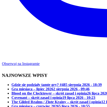
Obserwuj na Instagramie
NAJNOWSZE WPISY
Gdzie się podziały tamte gry? #48
5 sierpnia 2026 - 18:39
Gra miesiąca – lipiec 2026
2 sierpnia 2026 - 09:46
Blood on the Clocktower – skrót zasad i opinia
26 lipca 202
Covenant – skrót zasad i opinia
19 lipca 2026 - 10:23
The Gilded Realms / Złote Krainy – skrót zasad i opinia
12 
Gra miesiąca – czerwiec 2026
5 lipca 2026 - 10:55