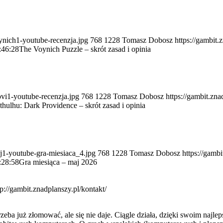
oynich1-youtube-recenzja.jpg
768
1228
Tomasz Dobosz
https://gambit.
:46:28
The Voynich Puzzle – skrót zasad i opinia
ovi1-youtube-recenzja.jpg
768
1228
Tomasz Dobosz
https://gambit.zn
thulhu: Dark Providence – skrót zasad i opinia
aj1-youtube-gra-miesiaca_4.jpg
768
1228
Tomasz Dobosz
https://gamb
:28:58
Gra miesiąca – maj 2026
tp://gambit.znadplanszy.pl/kontakt/
ba już złomować, ale się nie daje. Ciągle działa, dzięki swoim najle