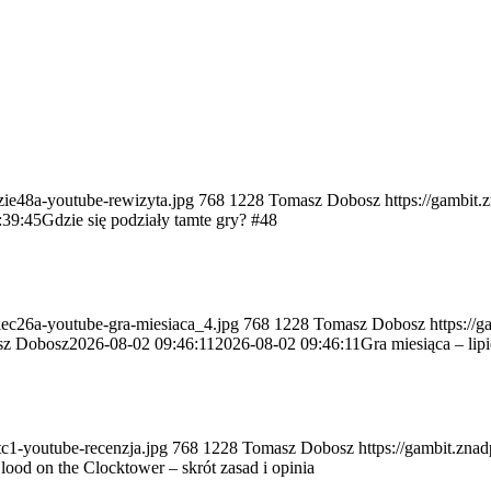
dzie48a-youtube-rewizyta.jpg
768
1228
Tomasz Dobosz
https://gambit.
:39:45
Gdzie się podziały tamte gry? #48
piec26a-youtube-gra-miesiaca_4.jpg
768
1228
Tomasz Dobosz
https://
sz Dobosz
2026-08-02 09:46:11
2026-08-02 09:46:11
Gra miesiąca – lip
tc1-youtube-recenzja.jpg
768
1228
Tomasz Dobosz
https://gambit.zna
lood on the Clocktower – skrót zasad i opinia