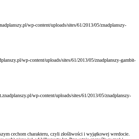
znadplanszy.pl/wp-content/uploads/sites/61/2013/05/znadplanszy-
adplanszy.pl/wp-content/uploads/sites/61/2013/05/znadplanszy-gambit-
it.znadplanszy.pl/wp-content/uploads/sites/61/2013/05/znadplanszy-
pszym cechom charakteru, czyli złośliwości i wyjątkowej wredocie.