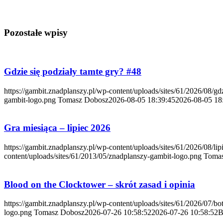
Pozostałe wpisy
Gdzie się podziały tamte gry? #48
https://gambit.znadplanszy.pl/wp-content/uploads/sites/61/2026/08/g
gambit-logo.png
Tomasz Dobosz
2026-08-05 18:39:45
2026-08-05 18
Gra miesiąca – lipiec 2026
https://gambit.znadplanszy.pl/wp-content/uploads/sites/61/2026/08/li
content/uploads/sites/61/2013/05/znadplanszy-gambit-logo.png
Toma
Blood on the Clocktower – skrót zasad i opinia
https://gambit.znadplanszy.pl/wp-content/uploads/sites/61/2026/07/bo
logo.png
Tomasz Dobosz
2026-07-26 10:58:52
2026-07-26 10:58:52
B