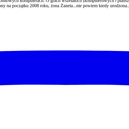
towych komputerach. O grach wszelakich (komputerowych i planszowy
ony na początku 2008 roku, żona Żaneta...nie powiem kiedy urodzona..