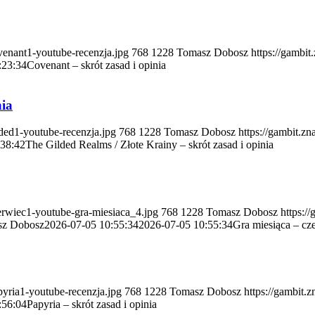
ovenant1-youtube-recenzja.jpg
768
1228
Tomasz Dobosz
https://gambit
:23:34
Covenant – skrót zasad i opinia
nia
lded1-youtube-recenzja.jpg
768
1228
Tomasz Dobosz
https://gambit.z
:38:42
The Gilded Realms / Złote Krainy – skrót zasad i opinia
zerwiec1-youtube-gra-miesiaca_4.jpg
768
1228
Tomasz Dobosz
https:/
sz Dobosz
2026-07-05 10:55:34
2026-07-05 10:55:34
Gra miesiąca – cz
pyria1-youtube-recenzja.jpg
768
1228
Tomasz Dobosz
https://gambit.
:56:04
Papyria – skrót zasad i opinia