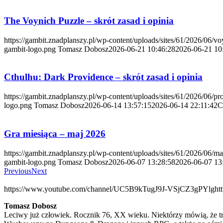
The Voynich Puzzle – skrót zasad i opinia
https://gambit.znadplanszy.pl/wp-content/uploads/sites/61/2026/06/v
gambit-logo.png
Tomasz Dobosz
2026-06-21 10:46:28
2026-06-21 10
Cthulhu: Dark Providence – skrót zasad i opinia
https://gambit.znadplanszy.pl/wp-content/uploads/sites/61/2026/06/pr
logo.png
Tomasz Dobosz
2026-06-14 13:57:15
2026-06-14 22:11:42
C
Gra miesiąca – maj 2026
https://gambit.znadplanszy.pl/wp-content/uploads/sites/61/2026/06/m
gambit-logo.png
Tomasz Dobosz
2026-06-07 13:28:58
2026-06-07 13
Previous
Next
https://www.youtube.com/channel/UC5B9kTugJ9J-VSjCZ3gPYlg
ht
Tomasz Dobosz
Leciwy już człowiek. Rocznik 76, XX wieku. Niektórzy mówią, że trze