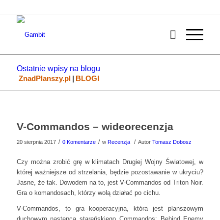
Ostatnie wpisy na blogu
ZnadPlanszy.pl
|
BLOGI
V-Commandos – wideorecenzja
/
/
/
20 sierpnia 2017
0 Komentarze
w
Recenzja
Autor
Tomasz Dobosz
Czy można zrobić grę w klimatach Drugiej Wojny Światowej, w
której ważniejsze od strzelania, będzie pozostawanie w ukryciu?
Jasne, że tak. Dowodem na to, jest V-Commandos od Triton Noir.
Gra o komandosach, którzy wolą działać po cichu.
V-Commandos, to gra kooperacyjna, która jest planszowym
duchowym następcą stareńskiego Commandos: Behind Enemy