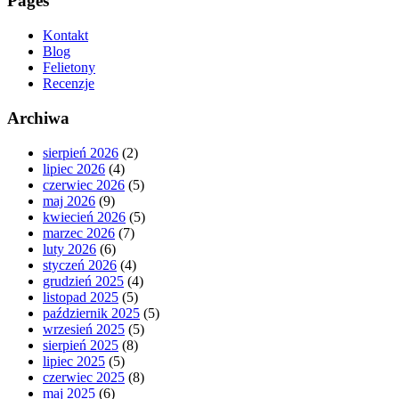
Pages
Kontakt
Blog
Felietony
Recenzje
Archiwa
sierpień 2026
(2)
lipiec 2026
(4)
czerwiec 2026
(5)
maj 2026
(9)
kwiecień 2026
(5)
marzec 2026
(7)
luty 2026
(6)
styczeń 2026
(4)
grudzień 2025
(4)
listopad 2025
(5)
październik 2025
(5)
wrzesień 2025
(5)
sierpień 2025
(8)
lipiec 2025
(5)
czerwiec 2025
(8)
maj 2025
(6)