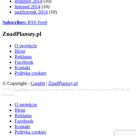
grudzień 2014
(10)
listopad 2014
(10)
październik 2014
(10)
Subscribe
to RSS Feed
ZnadPlanszy.pl
O projekcie
Blogi
Reklama
Facebook
Kontakt
Polityka cookies
© Copyright -
Gambit
|
ZnadPlanszy.pl
© 2013
ZnadPlanszy.pl
Wszystkie prawa zastrzeżone | Serwis stworzony przez T&Y Board
Solution
O projekcie
Blogi
Reklama
Facebook
Kontakt
Polityka cookies