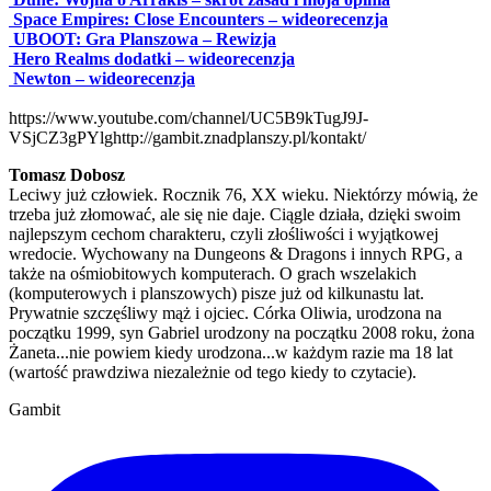
Space Empires: Close Encounters – wideorecenzja
UBOOT: Gra Planszowa – Rewizja
Hero Realms dodatki – wideorecenzja
Newton – wideorecenzja
https://www.youtube.com/channel/UC5B9kTugJ9J-
VSjCZ3gPYlg
http://gambit.znadplanszy.pl/kontakt/
Tomasz Dobosz
Leciwy już człowiek. Rocznik 76, XX wieku. Niektórzy mówią, że
trzeba już złomować, ale się nie daje. Ciągle działa, dzięki swoim
najlepszym cechom charakteru, czyli złośliwości i wyjątkowej
wredocie. Wychowany na Dungeons & Dragons i innych RPG, a
także na ośmiobitowych komputerach. O grach wszelakich
(komputerowych i planszowych) pisze już od kilkunastu lat.
Prywatnie szczęśliwy mąż i ojciec. Córka Oliwia, urodzona na
początku 1999, syn Gabriel urodzony na początku 2008 roku, żona
Żaneta...nie powiem kiedy urodzona...w każdym razie ma 18 lat
(wartość prawdziwa niezależnie od tego kiedy to czytacie).
Gambit