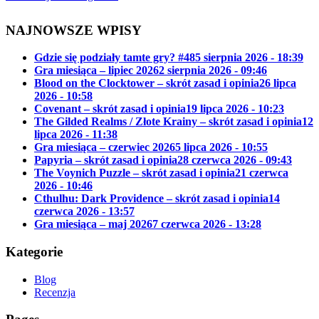
NAJNOWSZE WPISY
Gdzie się podziały tamte gry? #48
5 sierpnia 2026 - 18:39
Gra miesiąca – lipiec 2026
2 sierpnia 2026 - 09:46
Blood on the Clocktower – skrót zasad i opinia
26 lipca
2026 - 10:58
Covenant – skrót zasad i opinia
19 lipca 2026 - 10:23
The Gilded Realms / Złote Krainy – skrót zasad i opinia
12
lipca 2026 - 11:38
Gra miesiąca – czerwiec 2026
5 lipca 2026 - 10:55
Papyria – skrót zasad i opinia
28 czerwca 2026 - 09:43
The Voynich Puzzle – skrót zasad i opinia
21 czerwca
2026 - 10:46
Cthulhu: Dark Providence – skrót zasad i opinia
14
czerwca 2026 - 13:57
Gra miesiąca – maj 2026
7 czerwca 2026 - 13:28
Kategorie
Blog
Recenzja