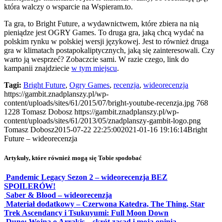
która walczy o wsparcie na Wspieram.to.
Ta gra, to Bright Future, a wydawnictwem, które zbiera na nią
pieniądze jest OGRY Games. To druga gra, jaką chcą wydać na
polskim rynku w polskiej wersji językowej. Jest to również druga
gra w klimatach postapokaliptycznych, jaką się zainteresowali. Czy
warto ją wesprzeć? Zobaczcie sami. W razie czego, link do
kampanii znajdziecie
w tym miejscu
.
Tagi:
Bright Future
,
Ogry Games
,
recenzja
,
wideorecenzja
https://gambit.znadplanszy.pl/wp-
content/uploads/sites/61/2015/07/bright-youtube-recenzja.jpg
768
1228
Tomasz Dobosz
https://gambit.znadplanszy.pl/wp-
content/uploads/sites/61/2013/05/znadplanszy-gambit-logo.png
Tomasz Dobosz
2015-07-22 22:25:00
2021-01-16 19:16:14
Bright
Future – wideorecenzja
Artykuły, które również mogą się Tobie spodobać
Pandemic Legacy Sezon 2 – wideorecenzja BEZ
SPOILERÓW!
Saber & Blood – wideorecenzja
Materiał dodatkowy – Czerwona Katedra, The Thing, Star
Trek Ascendancy i Tsukuyumi: Full Moon Down
Dune: Wojna o Arrakis – skrót zasad i moja opinia