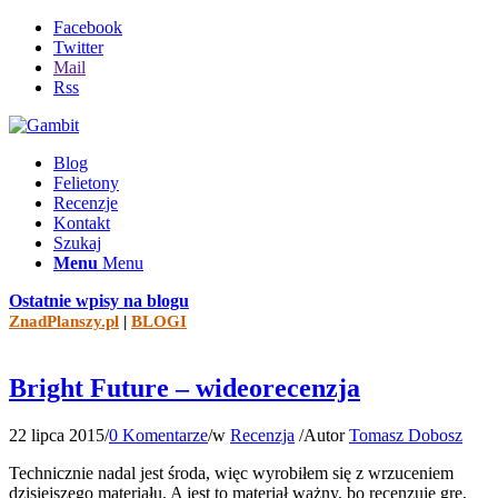
Facebook
Twitter
Mail
Rss
Blog
Felietony
Recenzje
Kontakt
Szukaj
Menu
Menu
Ostatnie wpisy na blogu
ZnadPlanszy.pl
|
BLOGI
Bright Future – wideorecenzja
22 lipca 2015
/
0 Komentarze
/
w
Recenzja
/
Autor
Tomasz Dobosz
Technicznie nadal jest środa, więc wyrobiłem się z wrzuceniem
dzisiejszego materiału. A jest to materiał ważny, bo recenzuję grę,