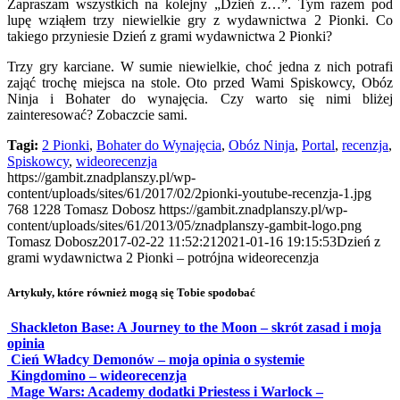
Zapraszam wszystkich na kolejny „Dzień z…”. Tym razem pod
lupę wziąłem trzy niewielkie gry z wydawnictwa 2 Pionki. Co
takiego przyniesie Dzień z grami wydawnictwa 2 Pionki?
Trzy gry karciane. W sumie niewielkie, choć jedna z nich potrafi
zająć trochę miejsca na stole. Oto przed Wami Spiskowcy, Obóz
Ninja i Bohater do wynajęcia. Czy warto się nimi bliżej
zainteresować? Zobaczcie sami.
Tagi:
2 Pionki
,
Bohater do Wynajęcia
,
Obóz Ninja
,
Portal
,
recenzja
,
Spiskowcy
,
wideorecenzja
https://gambit.znadplanszy.pl/wp-
content/uploads/sites/61/2017/02/2pionki-youtube-recenzja-1.jpg
768
1228
Tomasz Dobosz
https://gambit.znadplanszy.pl/wp-
content/uploads/sites/61/2013/05/znadplanszy-gambit-logo.png
Tomasz Dobosz
2017-02-22 11:52:21
2021-01-16 19:15:53
Dzień z
grami wydawnictwa 2 Pionki – potrójna wideorecenzja
Artykuły, które również mogą się Tobie spodobać
Shackleton Base: A Journey to the Moon – skrót zasad i moja
opinia
Cień Władcy Demonów – moja opinia o systemie
Kingdomino – wideorecenzja
Mage Wars: Academy dodatki Priestess i Warlock –