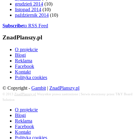
grudzień 2014
(10)
listopad 2014
(10)
październik 2014
(10)
Subscribe
to RSS Feed
ZnadPlanszy.pl
O projekcie
Blogi
Reklama
Facebook
Kontakt
Polityka cookies
© Copyright -
Gambit
|
ZnadPlanszy.pl
© 2013
ZnadPlanszy.pl
Wszystkie prawa zastrzeżone | Serwis stworzony przez T&Y Board
Solution
O projekcie
Blogi
Reklama
Facebook
Kontakt
Polityka cookies