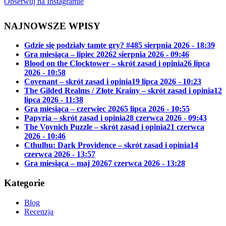
Obserwuj na Instagramie
NAJNOWSZE WPISY
Gdzie się podziały tamte gry? #48
5 sierpnia 2026 - 18:39
Gra miesiąca – lipiec 2026
2 sierpnia 2026 - 09:46
Blood on the Clocktower – skrót zasad i opinia
26 lipca
2026 - 10:58
Covenant – skrót zasad i opinia
19 lipca 2026 - 10:23
The Gilded Realms / Złote Krainy – skrót zasad i opinia
12
lipca 2026 - 11:38
Gra miesiąca – czerwiec 2026
5 lipca 2026 - 10:55
Papyria – skrót zasad i opinia
28 czerwca 2026 - 09:43
The Voynich Puzzle – skrót zasad i opinia
21 czerwca
2026 - 10:46
Cthulhu: Dark Providence – skrót zasad i opinia
14
czerwca 2026 - 13:57
Gra miesiąca – maj 2026
7 czerwca 2026 - 13:28
Kategorie
Blog
Recenzja