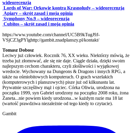
wideorecenzja
Lords of War: Orkowie kontra Krasnoludy – wideorecenzja
Apiary – skrót zasad i moja opinia
Symphony No.9 – wideorecenzja
Cubitos – skrót zasad i moja opinia
https://www.youtube.com/channel/UC5B9kTugJ9J-
VSjCZ3gPYlg
http://gambit.znadplanszy.pl/kontakt/
Tomasz Dobosz
Leciwy już człowiek. Rocznik 76, XX wieku. Niektórzy mówią, że
trzeba już złomować, ale się nie daje. Ciągle działa, dzięki swoim
najlepszym cechom charakteru, czyli złośliwości i wyjątkowej
wredocie. Wychowany na Dungeons & Dragons i innych RPG, a
także na ośmiobitowych komputerach. O grach wszelakich
(komputerowych i planszowych) pisze już od kilkunastu lat.
Prywatnie szczęśliwy mąż i ojciec. Córka Oliwia, urodzona na
początku 1999, syn Gabriel urodzony na początku 2008 roku, żona
Żaneta...nie powiem kiedy urodzona...w każdym razie ma 18 lat
(wartość prawdziwa niezależnie od tego kiedy to czytacie).
Gambit