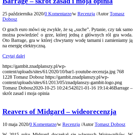
Barrage – skrót zasad i moja opinia
25 października 2020
/
0 Komentarze
/
w
Recenzja
/
Autor
Tomasz
Dobosz
O grach euro mówi się zwykle, że są „suche”. Pytanie, czy tak samo
można powiedzieć o grze, której jedną z głównych ról gra woda.
Oto Barrage, gra w której chwytamy wodę tamami i zamieniamy ją
na energię elektryczną.
Czytaj dalej
https://gambit.znadplanszy.pl/wp-
content/uploads/sites/61/2020/10/bar1-youtube-recenzja.jpg
768
1228
Tomasz Dobosz
https://gambit.znadplanszy.pl/wp-
content/uploads/sites/61/2013/05/znadplanszy-gambit-logo.png
Tomasz Dobosz
2020-10-25 10:24:54
2021-01-16 19:14:46
Barrage –
skrót zasad i moja opinia
Reavers of Midgard – wideorecenzja
10 maja 2020
/
0 Komentarze
/
w
Recenzja
/
Autor
Tomasz Dobosz
W 2015 roku Midgard doczekał się własnych Wojowników. W