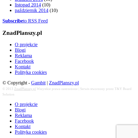
listopad 2014
(10)
październik 2014
(10)
Subscribe
to RSS Feed
ZnadPlanszy.pl
O projekcie
Blogi
Reklama
Facebook
Kontakt
Polityka cookies
© Copyright -
Gambit
|
ZnadPlanszy.pl
© 2013
ZnadPlanszy.pl
Wszystkie prawa zastrzeżone | Serwis stworzony przez T&Y Board
Solution
O projekcie
Blogi
Reklama
Facebook
Kontakt
Polityka cookies