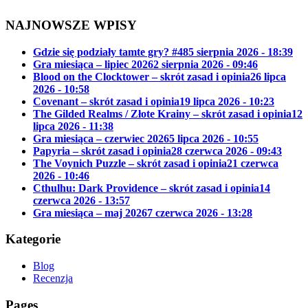
NAJNOWSZE WPISY
Gdzie się podziały tamte gry? #48
5 sierpnia 2026 - 18:39
Gra miesiąca – lipiec 2026
2 sierpnia 2026 - 09:46
Blood on the Clocktower – skrót zasad i opinia
26 lipca
2026 - 10:58
Covenant – skrót zasad i opinia
19 lipca 2026 - 10:23
The Gilded Realms / Złote Krainy – skrót zasad i opinia
12
lipca 2026 - 11:38
Gra miesiąca – czerwiec 2026
5 lipca 2026 - 10:55
Papyria – skrót zasad i opinia
28 czerwca 2026 - 09:43
The Voynich Puzzle – skrót zasad i opinia
21 czerwca
2026 - 10:46
Cthulhu: Dark Providence – skrót zasad i opinia
14
czerwca 2026 - 13:57
Gra miesiąca – maj 2026
7 czerwca 2026 - 13:28
Kategorie
Blog
Recenzja
Pages