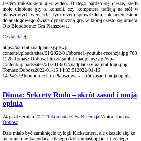
Jestem miłośnikiem gier wideo. Dlatego bardzo się cieszę, kiedy
moje ulubione gry z konsoli, czy komputera trafiają na stół w
planszowych wersjach. Tym razem sprawdziłem, jak przeniesiono
do analogowego świata dynamiczną grę, w której często się umiera.
Oto Bloodborne: Gra Planszowa.
Czytaj dalej
https://gambit.znadplanszy.pl/wp-
content/uploads/sites/61/2022/01/bborne1-youtube-recenzja.jpg
768
1228
Tomasz Dobosz
https://gambit.znadplanszy.pl/wp-
content/uploads/sites/61/2013/05/znadplanszy-gambit-logo.png
Tomasz Dobosz
2022-01-16 14:33:51
2022-01-16
14:34:37
Bloodborne: Gra Planszowa – skrót zasad i moja opinia
Diuna: Sekrety Rodu – skrót zasad i moja
opinia
24 października 2021
/
0 Komentarze
/
w
Recenzja
/
Autor
Tomasz
Dobosz
Dziś miało być zamknięcie trylogii Kickstartera, ale okazało się, że
nie umiem w kalendarz. Dlatego dziś zamiast oglądać trzeciego