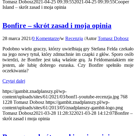
Tomasz Dobosz
2021-04-25 09:39:55
2021-04-25 09:39:55
Cooper
Island – skrót zasad i moja opinia
Bonfire – skrót zasad i moja opinia
28 marca 2021
/
0 Komentarze
/
w
Recenzja
/
Autor
Tomasz Dobosz
Podobno wielu graczy, którzy uwielbiają gry Stefana Felda czekało
na jego nowy tytuł, który zdmuchnie im czapki z głów. Sporo osób
twierdzi, że Bonfire jest taką właśnie grą. Ja Feldomaniakiem nie
jestem, ale lubię dobrego euraska. Czy Bonfire spełniło moje
oczekiwania?
Czytaj dalej
https://gambit.znadplanszy.pl/wp-
content/uploads/sites/61/2021/03/bonf1-youtube-recenzja.jpg
768
1228
Tomasz Dobosz
https://gambit.znadplanszy.pl/wp-
content/uploads/sites/61/2013/05/znadplanszy-gambit-logo.png
Tomasz Dobosz
2021-03-28 11:28:32
2021-03-28 14:12:07
Bonfire –
skrót zasad i moja opinia