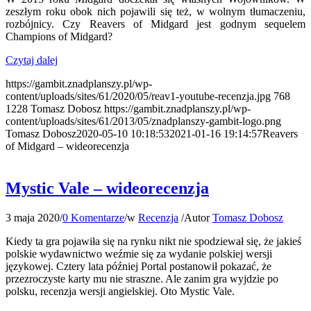
zeszłym roku obok nich pojawili się też, w wolnym tłumaczeniu,
rozbójnicy. Czy Reavers of Midgard jest godnym sequelem
Champions of Midgard?
Czytaj dalej
https://gambit.znadplanszy.pl/wp-
content/uploads/sites/61/2020/05/reav1-youtube-recenzja.jpg
768
1228
Tomasz Dobosz
https://gambit.znadplanszy.pl/wp-
content/uploads/sites/61/2013/05/znadplanszy-gambit-logo.png
Tomasz Dobosz
2020-05-10 10:18:53
2021-01-16 19:14:57
Reavers
of Midgard – wideorecenzja
Mystic Vale – wideorecenzja
3 maja 2020
/
0 Komentarze
/
w
Recenzja
/
Autor
Tomasz Dobosz
Kiedy ta gra pojawiła się na rynku nikt nie spodziewał się, że jakieś
polskie wydawnictwo weźmie się za wydanie polskiej wersji
językowej. Cztery lata później Portal postanowił pokazać, że
przezroczyste karty mu nie straszne. Ale zanim gra wyjdzie po
polsku, recenzja wersji angielskiej. Oto Mystic Vale.