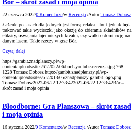
Bór – skrót zasad i moja opinia
22 czerwca 2022
/
0 Komentarze
/
w
Recenzja
/
Autor
Tomasz Dobosz
Łażenie po lasach dla jednych jest formą relaksu. Inni jednak będą
traktować takie wycieczki jako okazję do zbierania składników na
eliksiry, oswajania tajemniczych kreatur, czy walki o dominację nad
danym lasem. Takie rzeczy w grze Bór.
Czytaj dalej
https://gambit.znadplanszy.pl/wp-
content/uploads/sites/61/2022/06/bor1-youtube-recenzja.jpg
768
1228
Tomasz Dobosz
https://gambit.znadplanszy.pl/wp-
content/uploads/sites/61/2013/05/znadplanszy-gambit-logo.png
Tomasz Dobosz
2022-06-22 12:33:42
2022-06-22 12:33:42
Bór –
skrót zasad i moja opinia
Bloodborne: Gra Planszowa – skrót zasad
i moja opinia
16 stycznia 2022
/
0 Komentarze
/
w
Recenzja
/
Autor
Tomasz Dobosz