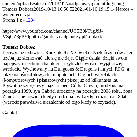
content/uploads/sites/61/2013/05/znadplanszy-gambit-logo.png
Tomasz Dobosz
2019-10-13 16:50:52
2021-01-16 19:15:14
Narcos –
wideorecenzja
Strona 1 z 4
1
2
3
4
https://www.youtube.com/channel/UC5B9kTugJ9J-
VSjCZ3gPYlg
http://gambit.znadplanszy.pl/kontakt/
Tomasz Dobosz
Leciwy już człowiek. Rocznik 76, XX wieku. Niektórzy mówią, że
trzeba już złomować, ale się nie daje. Ciągle działa, dzięki swoim
najlepszym cechom charakteru, czyli złośliwości i wyjątkowej
wredocie. Wychowany na Dungeons & Dragons i innych RPG, a
także na ośmiobitowych komputerach. O grach wszelakich
(komputerowych i planszowych) pisze już od kilkunastu lat.
Prywatnie szczęśliwy mąż i ojciec. Córka Oliwia, urodzona na
początku 1999, syn Gabriel urodzony na początku 2008 roku, żona
Żaneta...nie powiem kiedy urodzona...w każdym razie ma 18 lat
(wartość prawdziwa niezależnie od tego kiedy to czytacie).
Gambit