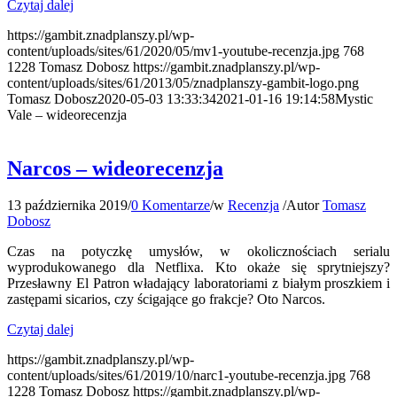
Czytaj dalej
https://gambit.znadplanszy.pl/wp-
content/uploads/sites/61/2020/05/mv1-youtube-recenzja.jpg
768
1228
Tomasz Dobosz
https://gambit.znadplanszy.pl/wp-
content/uploads/sites/61/2013/05/znadplanszy-gambit-logo.png
Tomasz Dobosz
2020-05-03 13:33:34
2021-01-16 19:14:58
Mystic
Vale – wideorecenzja
Narcos – wideorecenzja
13 października 2019
/
0 Komentarze
/
w
Recenzja
/
Autor
Tomasz
Dobosz
Czas na potyczkę umysłów, w okolicznościach serialu
wyprodukowanego dla Netflixa. Kto okaże się sprytniejszy?
Przesławny El Patron władający laboratoriami z białym proszkiem i
zastępami sicarios, czy ścigające go frakcje? Oto Narcos.
Czytaj dalej
https://gambit.znadplanszy.pl/wp-
content/uploads/sites/61/2019/10/narc1-youtube-recenzja.jpg
768
1228
Tomasz Dobosz
https://gambit.znadplanszy.pl/wp-