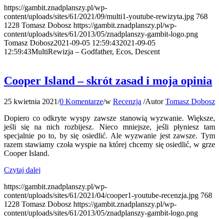
https://gambit.znadplanszy.pl/wp-
content/uploads/sites/61/2021/09/multi1-youtube-rewizyta.jpg
768
1228
Tomasz Dobosz
https://gambit.znadplanszy.pl/wp-
content/uploads/sites/61/2013/05/znadplanszy-gambit-logo.png
Tomasz Dobosz
2021-09-05 12:59:43
2021-09-05
12:59:43
MultiRewizja – Godfather, Ecos, Descent
Cooper Island – skrót zasad i moja opinia
25 kwietnia 2021
/
0 Komentarze
/
w
Recenzja
/
Autor
Tomasz Dobosz
Dopiero co odkryte wyspy zawsze stanowią wyzwanie. Większe,
jeśli się na nich rozbijesz. Nieco mniejsze, jeśli płyniesz tam
specjalnie po to, by się osiedlić. Ale wyzwanie jest zawsze. Tym
razem stawiamy czoła wyspie na której chcemy się osiedlić, w grze
Cooper Island.
Czytaj dalej
https://gambit.znadplanszy.pl/wp-
content/uploads/sites/61/2021/04/cooper1-youtube-recenzja.jpg
768
1228
Tomasz Dobosz
https://gambit.znadplanszy.pl/wp-
content/uploads/sites/61/2013/05/znadplanszy-gambit-logo.png