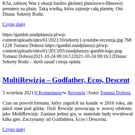
KSa, zabiorę Was z okazji bardzo głośniej planszowo-filmowej
premiery na plażę. Taką wielką, która zajmuje całą planetę. Oto
Diuna: Sekrety Rodu.
Czytaj dalej
https://gambit.znadplanszy.pl/wp-
content/uploads/sites/61/2021/10/sekrety1-youtube-recenzja.jpg
768
1228
Tomasz Dobosz
https://gambit.znadplanszy.pl/wp-
content/uploads/sites/61/2013/05/znadplanszy-gambit-logo.png
Tomasz Dobosz
2021-10-24 09:16:12
2021-10-24 09:16:12
Diuna:
Sekrety Rodu – skrót zasad i moja opinia
MultiRewizja – Godfather, Ecos, Descent
5 września 2021
/
0 Komentarze
/
w
Recenzja
/
Autor
Tomasz Dobosz
Czas na powrót formatu, który zagościł na kanale w 2016 roku, ale
jakoś miał pod górkę. Dziś Rewizje powracają w nowej odsłonie,
jako MultiRewizje. Zamiast jednej gry, w materiale będę rewidował
kilka gier. Zaczynamy od Godfathera, Ecos i Descenta.
Czytaj dalej