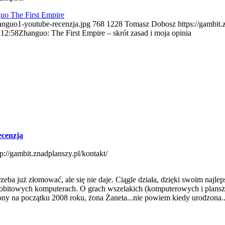
uo The First Empire
hanguo1-youtube-recenzja.jpg
768
1228
Tomasz Dobosz
https://gambit
:12:58
Zhanguo: The First Empire – skrót zasad i moja opinia
ecenzja
tp://gambit.znadplanszy.pl/kontakt/
ba już złomować, ale się nie daje. Ciągle działa, dzięki swoim najle
towych komputerach. O grach wszelakich (komputerowych i planszowy
ony na początku 2008 roku, żona Żaneta...nie powiem kiedy urodzona..