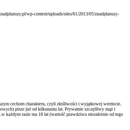
.znadplanszy.pl/wp-content/uploads/sites/61/2013/05/znadplanszy-
pszym cechom charakteru, czyli złośliwości i wyjątkowej wredocie.
ch) pisze już od kilkunastu lat. Prywatnie szczęśliwy mąż i
.w każdym razie ma 18 lat (wartość prawdziwa niezależnie od tego