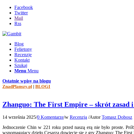
Facebook
Twitter
Mail
Rss
Blog
Felietony
Recenzje
Kontakt
Szukaj
Menu
Menu
Ostatnie wpisy na blogu
ZnadPlanszy.pl
|
BLOGI
Zhanguo: The First Empire – skrót zasad i
14 września 2025
/
0 Komentarze
/
w
Recenzja
/
Autor
Tomasz Dobosz
Jednoczenie Chin w 221 roku przed naszą erą nie było proste. Prób
wspomagający dzieło Cesarza dowiecie się z gry Zhanguo: The First