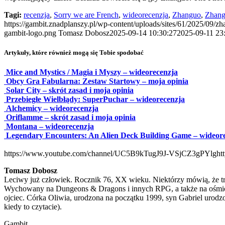
Tagi:
recenzja
,
Sorry we are French
,
wideorecenzja
,
Zhanguo
,
Zhang
https://gambit.znadplanszy.pl/wp-content/uploads/sites/61/2025/09/z
gambit-logo.png
Tomasz Dobosz
2025-09-14 10:30:27
2025-09-11 23
Artykuły, które również mogą się Tobie spodobać
Mice and Mystics / Magia i Myszy – wideorecenzja
Obcy Gra Fabularna: Zestaw Startowy – moja opinia
Solar City – skrót zasad i moja opinia
Przebiegłe Wielbłądy: SuperPuchar – wideorecenzja
Alchemicy – wideorecenzja
Oriflamme – skrót zasad i moja opinia
Montana – wideorecenzja
Legendary Encounters: An Alien Deck Building Game – wideor
https://www.youtube.com/channel/UC5B9kTugJ9J-VSjCZ3gPYlg
ht
Tomasz Dobosz
Leciwy już człowiek. Rocznik 76, XX wieku. Niektórzy mówią, że trze
Wychowany na Dungeons & Dragons i innych RPG, a także na ośmiobi
ojciec. Córka Oliwia, urodzona na początku 1999, syn Gabriel urodz
kiedy to czytacie).
Gambit