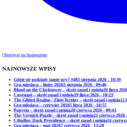
Obserwuj na Instagramie
NAJNOWSZE WPISY
Gdzie się podziały tamte gry? #48
5 sierpnia 2026 - 18:39
Gra miesiąca – lipiec 2026
2 sierpnia 2026 - 09:46
Blood on the Clocktower – skrót zasad i opinia
26 lipca 202
Covenant – skrót zasad i opinia
19 lipca 2026 - 10:23
The Gilded Realms / Złote Krainy – skrót zasad i opinia
12 
Gra miesiąca – czerwiec 2026
5 lipca 2026 - 10:55
Papyria – skrót zasad i opinia
28 czerwca 2026 - 09:43
The Voynich Puzzle – skrót zasad i opinia
21 czerwca 2026 
Cthulhu: Dark Providence – skrót zasad i opinia
14 czerwca
Gra miesiąca – maj 2026
7 czerwca 2026 - 13:28