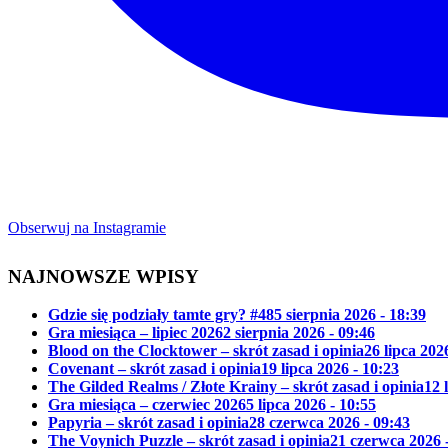
Obserwuj na Instagramie
NAJNOWSZE WPISY
Gdzie się podziały tamte gry? #48
5 sierpnia 2026 - 18:39
Gra miesiąca – lipiec 2026
2 sierpnia 2026 - 09:46
Blood on the Clocktower – skrót zasad i opinia
26 lipca 202
Covenant – skrót zasad i opinia
19 lipca 2026 - 10:23
The Gilded Realms / Złote Krainy – skrót zasad i opinia
12 
Gra miesiąca – czerwiec 2026
5 lipca 2026 - 10:55
Papyria – skrót zasad i opinia
28 czerwca 2026 - 09:43
The Voynich Puzzle – skrót zasad i opinia
21 czerwca 2026 