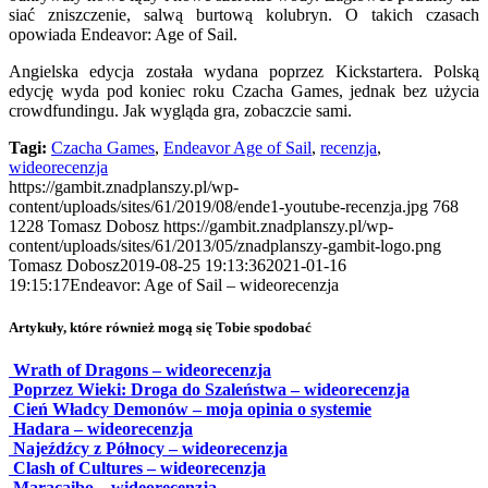
siać zniszczenie, salwą burtową kolubryn. O takich czasach
opowiada Endeavor: Age of Sail.
Angielska edycja została wydana poprzez Kickstartera. Polską
edycję wyda pod koniec roku Czacha Games, jednak bez użycia
crowdfundingu. Jak wygląda gra, zobaczcie sami.
Tagi:
Czacha Games
,
Endeavor Age of Sail
,
recenzja
,
wideorecenzja
https://gambit.znadplanszy.pl/wp-
content/uploads/sites/61/2019/08/ende1-youtube-recenzja.jpg
768
1228
Tomasz Dobosz
https://gambit.znadplanszy.pl/wp-
content/uploads/sites/61/2013/05/znadplanszy-gambit-logo.png
Tomasz Dobosz
2019-08-25 19:13:36
2021-01-16
19:15:17
Endeavor: Age of Sail – wideorecenzja
Artykuły, które również mogą się Tobie spodobać
Wrath of Dragons – wideorecenzja
Poprzez Wieki: Droga do Szaleństwa – wideorecenzja
Cień Władcy Demonów – moja opinia o systemie
Hadara – wideorecenzja
Najeźdźcy z Północy – wideorecenzja
Clash of Cultures – wideorecenzja
Maracaibo – wideorecenzja