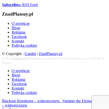
Subscribe
to RSS Feed
ZnadPlanszy.pl
O projekcie
Blogi
Reklama
Facebook
Kontakt
Polityka cookies
© Copyright -
Gambit
|
ZnadPlanszy.pl
© 2013
ZnadPlanszy.pl
Wszystkie prawa zastrzeżone | Serwis stworzony przez T&Y Board
Solution
O projekcie
Blogi
Reklama
Facebook
Kontakt
Polityka cookies
Blackout Hongkong – wideorecenzja
Vampire the Eternal Struggle
– wideorecenzja