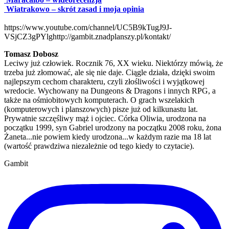
Wiatrakowo – skrót zasad i moja opinia
https://www.youtube.com/channel/UC5B9kTugJ9J-
VSjCZ3gPYlg
http://gambit.znadplanszy.pl/kontakt/
Tomasz Dobosz
Leciwy już człowiek. Rocznik 76, XX wieku. Niektórzy mówią, że
trzeba już złomować, ale się nie daje. Ciągle działa, dzięki swoim
najlepszym cechom charakteru, czyli złośliwości i wyjątkowej
wredocie. Wychowany na Dungeons & Dragons i innych RPG, a
także na ośmiobitowych komputerach. O grach wszelakich
(komputerowych i planszowych) pisze już od kilkunastu lat.
Prywatnie szczęśliwy mąż i ojciec. Córka Oliwia, urodzona na
początku 1999, syn Gabriel urodzony na początku 2008 roku, żona
Żaneta...nie powiem kiedy urodzona...w każdym razie ma 18 lat
(wartość prawdziwa niezależnie od tego kiedy to czytacie).
Gambit