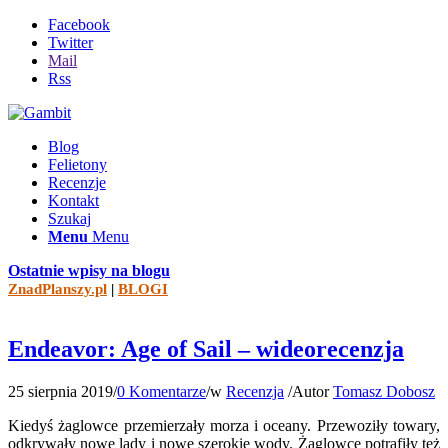
Facebook
Twitter
Mail
Rss
Blog
Felietony
Recenzje
Kontakt
Szukaj
Menu
Menu
Ostatnie wpisy na blogu
ZnadPlanszy.pl
|
BLOGI
Endeavor: Age of Sail – wideorecenzja
25 sierpnia 2019
/
0 Komentarze
/
w
Recenzja
/
Autor
Tomasz Dobosz
Kiedyś żaglowce przemierzały morza i oceany. Przewoziły towary,
odkrywały nowe lądy i nowe szerokie wody. Żaglowce potrafiły też