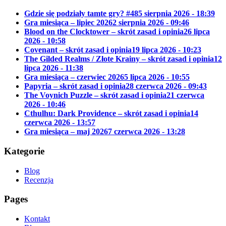
Gdzie się podziały tamte gry? #48
5 sierpnia 2026 - 18:39
Gra miesiąca – lipiec 2026
2 sierpnia 2026 - 09:46
Blood on the Clocktower – skrót zasad i opinia
26 lipca
2026 - 10:58
Covenant – skrót zasad i opinia
19 lipca 2026 - 10:23
The Gilded Realms / Złote Krainy – skrót zasad i opinia
12
lipca 2026 - 11:38
Gra miesiąca – czerwiec 2026
5 lipca 2026 - 10:55
Papyria – skrót zasad i opinia
28 czerwca 2026 - 09:43
The Voynich Puzzle – skrót zasad i opinia
21 czerwca
2026 - 10:46
Cthulhu: Dark Providence – skrót zasad i opinia
14
czerwca 2026 - 13:57
Gra miesiąca – maj 2026
7 czerwca 2026 - 13:28
Kategorie
Blog
Recenzja
Pages
Kontakt