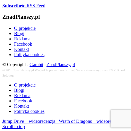
Subscribe
to RSS Feed
ZnadPlanszy.pl
O projekcie
Blogi
Reklama
Facebook
Kontakt
Polityka cookies
© Copyright -
Gambit
|
ZnadPlanszy.pl
© 2013
ZnadPlanszy.pl
Wszystkie prawa zastrzeżone | Serwis stworzony przez T&Y Board
Solution
O projekcie
Blogi
Reklama
Facebook
Kontakt
Polityka cookies
Jump Drive – wideorecenzja
Wrath of Dragons – wideorecenzja
Scroll to top