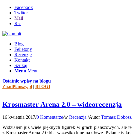
Facebook
Twitter
Mail
Rss
Blog
Felietony
Recenzje
Kontakt
Szukaj
Menu
Menu
Ostatnie wpisy na blogu
ZnadPlanszy.pl
|
BLOGI
Krosmaster Arena 2.0 – wideorecenzja
16 kwietnia 2017
/
0 Komentarze
/
w
Recenzja
/
Autor
Tomasz Dobosz
Widziałem już wiele pięknych figurek w grach planszowych, ale te
z Krosmaster Arena 2.0 biją wszystko inne na głowę. Pytanie tylko,