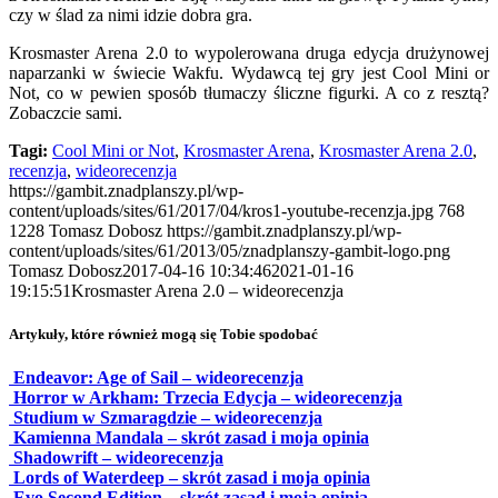
czy w ślad za nimi idzie dobra gra.
Krosmaster Arena 2.0 to wypolerowana druga edycja drużynowej
naparzanki w świecie Wakfu. Wydawcą tej gry jest Cool Mini or
Not, co w pewien sposób tłumaczy śliczne figurki. A co z resztą?
Zobaczcie sami.
Tagi:
Cool Mini or Not
,
Krosmaster Arena
,
Krosmaster Arena 2.0
,
recenzja
,
wideorecenzja
https://gambit.znadplanszy.pl/wp-
content/uploads/sites/61/2017/04/kros1-youtube-recenzja.jpg
768
1228
Tomasz Dobosz
https://gambit.znadplanszy.pl/wp-
content/uploads/sites/61/2013/05/znadplanszy-gambit-logo.png
Tomasz Dobosz
2017-04-16 10:34:46
2021-01-16
19:15:51
Krosmaster Arena 2.0 – wideorecenzja
Artykuły, które również mogą się Tobie spodobać
Endeavor: Age of Sail – wideorecenzja
Horror w Arkham: Trzecia Edycja – wideorecenzja
Studium w Szmaragdzie – wideorecenzja
Kamienna Mandala – skrót zasad i moja opinia
Shadowrift – wideorecenzja
Lords of Waterdeep – skrót zasad i moja opinia
Evo Second Edition – skrót zasad i moja opinia