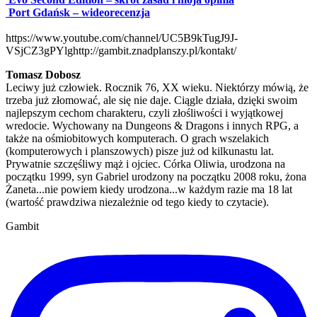
Port Gdańsk – wideorecenzja
https://www.youtube.com/channel/UC5B9kTugJ9J-
VSjCZ3gPYlg
http://gambit.znadplanszy.pl/kontakt/
Tomasz Dobosz
Leciwy już człowiek. Rocznik 76, XX wieku. Niektórzy mówią, że
trzeba już złomować, ale się nie daje. Ciągle działa, dzięki swoim
najlepszym cechom charakteru, czyli złośliwości i wyjątkowej
wredocie. Wychowany na Dungeons & Dragons i innych RPG, a
także na ośmiobitowych komputerach. O grach wszelakich
(komputerowych i planszowych) pisze już od kilkunastu lat.
Prywatnie szczęśliwy mąż i ojciec. Córka Oliwia, urodzona na
początku 1999, syn Gabriel urodzony na początku 2008 roku, żona
Żaneta...nie powiem kiedy urodzona...w każdym razie ma 18 lat
(wartość prawdziwa niezależnie od tego kiedy to czytacie).
Gambit