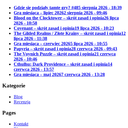
Gdzie się podziały tamte gry? #48
5 sierpnia 2026 - 18:39
Gra miesiąca – lipiec 2026
2 sierpnia 2026 - 09:46
Blood on the Clocktower – skrót zasad i opinia
26 lipca
2026 - 10:58
Covenant – skrót zasad i opinia
19 lipca 2026 - 10:23
The Gilded Realms / Złote Krainy – skrót zasad i opinia
12
lipca 2026 - 11:38
Gra miesiąca – czerwiec 2026
5 lipca 2026 - 10:55
Papyria – skrót zasad i opinia
28 czerwca 2026 - 09:43
The Voynich Puzzle – skrót zasad i opinia
21 czerwca
2026 - 10:46
Cthulhu: Dark Providence – skrót zasad i opinia
14
czerwca 2026 - 13:57
Gra miesiąca – maj 2026
7 czerwca 2026 - 13:28
Kategorie
Blog
Recenzja
Pages
Kontakt