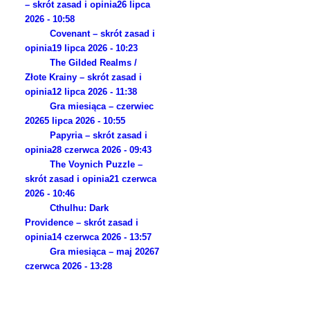
– skrót zasad i opinia
26 lipca
2026 - 10:58
Covenant – skrót zasad i
opinia
19 lipca 2026 - 10:23
The Gilded Realms /
Złote Krainy – skrót zasad i
opinia
12 lipca 2026 - 11:38
Gra miesiąca – czerwiec
2026
5 lipca 2026 - 10:55
Papyria – skrót zasad i
opinia
28 czerwca 2026 - 09:43
The Voynich Puzzle –
skrót zasad i opinia
21 czerwca
2026 - 10:46
Cthulhu: Dark
Providence – skrót zasad i
opinia
14 czerwca 2026 - 13:57
Gra miesiąca – maj 2026
7
czerwca 2026 - 13:28