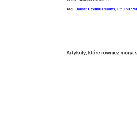
Tagi:
Baldar
,
Cthulhu Realms
,
Cthulhu Świ
Artykuły, które również mogą 