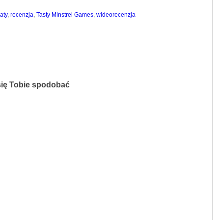
aty
,
recenzja
,
Tasty Minstrel Games
,
wideorecenzja
się Tobie spodobać