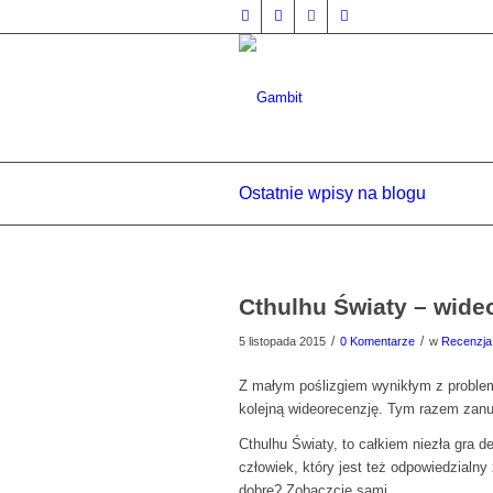
Ostatnie wpisy na blogu
Cthulhu Światy – wide
/
/
5 listopada 2015
0 Komentarze
w
Recenzja
Z małym poślizgiem wynikłym z proble
kolejną wideorecenzję. Tym razem zanu
Cthulhu Światy, to całkiem niezła gra d
człowiek, który jest też odpowiedzialny
dobre? Zobaczcie sami.