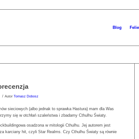
Blog
Feli
orecenzja
/
Autor
Tomasz Dobosz
mów sieciowych (albo jednak to sprawka Hastura) mam dla Was
rzymy się w otchłań szaleństwa i zbadamy Cthulhu Światy.
eckbuildingowa osadzona w mitologii Cthulhu. Jej autorem jest
 za karciany hit, czyli Star Realms. Czy Cthulhu Światy są równie