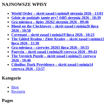
NAJNOWSZE WPISY
World Order – skrót zasad i opinia
9 sierpnia 2026 - 13:03
Gdzie się podziały tamte gry? #48
5 sierpnia 2026 - 18:39
Gra miesiąca – lipiec 2026
2 sierpnia 2026 - 09:46
Blood on the Clocktower – skrót zasad i opinia
26 lipca
2026 - 10:58
Covenant – skrót zasad i opinia
19 lipca 2026 - 10:23
The Gilded Realms / Złote Krainy – skrót zasad i opinia
12
lipca 2026 - 11:38
Gra miesiąca – czerwiec 2026
5 lipca 2026 - 10:55
Papyria – skrót zasad i opinia
28 czerwca 2026 - 09:43
The Voynich Puzzle – skrót zasad i opinia
21 czerwca
2026 - 10:46
Cthulhu: Dark Providence – skrót zasad i opinia
14
czerwca 2026 - 13:57
Kategorie
Blog
Recenzja
Pages