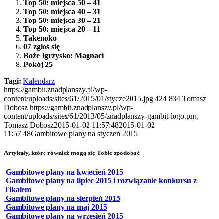
Top 50: miejsca 50 – 41
Top 50: miejsca 40 – 31
Top 50: miejsca 30 – 21
Top 50: miejsca 20 – 11
Takenoko
07 zgłoś się
Boże Igrzysko: Magnaci
Pokój 25
Tagi:
Kalendarz
https://gambit.znadplanszy.pl/wp-
content/uploads/sites/61/2015/01/stycze2015.jpg
424
834
Tomasz
Dobosz
https://gambit.znadplanszy.pl/wp-
content/uploads/sites/61/2013/05/znadplanszy-gambit-logo.png
Tomasz Dobosz
2015-01-02 11:57:48
2015-01-02
11:57:48
Gambitowe plany na styczeń 2015
Artykuły, które również mogą się Tobie spodobać
Gambitowe plany na kwiecień 2015
Gambitowe plany na lipiec 2015 i rozwiązanie konkursu z
Tikalem
Gambitowe plany na sierpień 2015
Gambitowe plany na maj 2015
Gambitowe plany na wrzesień 2015