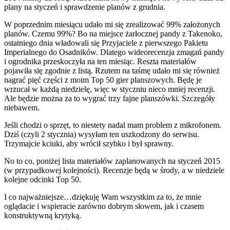
plany na styczeń i sprawdzenie planów z grudnia.
W poprzednim miesiącu udało mi się zrealizować 99% założonych
planów. Czemu 99%? Bo na miejsce żarłocznej pandy z Takenoko,
ostatniego dnia władowali się Przyjaciele z pierwszego Pakietu
Imperialnego do Osadników. Dlatego wideorecenzja zmagań pandy
i ogrodnika przeskoczyła na ten miesiąc. Reszta materiałów
pojawiła się zgodnie z listą. Rzutem na taśmę udało mi się również
nagrać pięć części z moim Top 50 gier planszowych. Będę je
wrzucał w każdą niedzielę, więc w styczniu nieco mniej recenzji.
Ale będzie można za to wygrać trzy fajne planszówki. Szczegóły
niebawem.
Jeśli chodzi o sprzęt, to niestety nadal mam problem z mikrofonem.
Dziś (czyli 2 stycznia) wysyłam ten uszkodzony do serwisu.
Trzymajcie kciuki, aby wrócił szybko i był sprawny.
No to co, poniżej lista materiałów zaplanowanych na styczeń 2015
(w przypadkowej kolejności). Recenzje będą w środy, a w niedziele
kolejne odcinki Top 50.
I co najważniejsze…dziękuję Wam wszystkim za to, że mnie
oglądacie i wspieracie zarówno dobrym słowem, jak i czasem
konstruktywną krytyką.