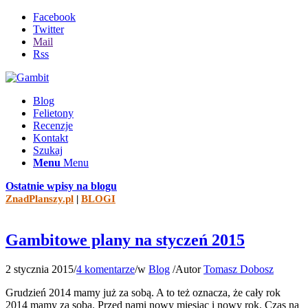
Facebook
Twitter
Mail
Rss
Blog
Felietony
Recenzje
Kontakt
Szukaj
Menu
Menu
Ostatnie wpisy na blogu
ZnadPlanszy.pl
|
BLOGI
Gambitowe plany na styczeń 2015
2 stycznia 2015
/
4 komentarze
/
w
Blog
/
Autor
Tomasz Dobosz
Grudzień 2014 mamy już za sobą. A to też oznacza, że cały rok
2014 mamy za sobą. Przed nami nowy miesiąc i nowy rok. Czas na