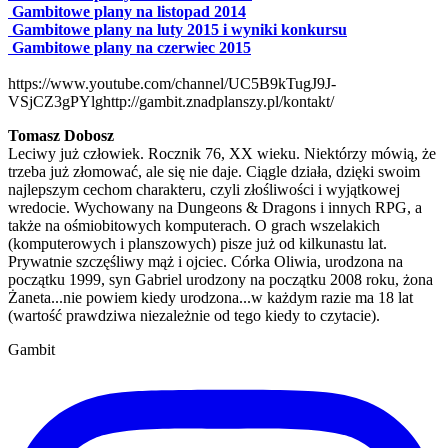
Gambitowe plany na listopad 2014
Gambitowe plany na luty 2015 i wyniki konkursu
Gambitowe plany na czerwiec 2015
https://www.youtube.com/channel/UC5B9kTugJ9J-
VSjCZ3gPYlg
http://gambit.znadplanszy.pl/kontakt/
Tomasz Dobosz
Leciwy już człowiek. Rocznik 76, XX wieku. Niektórzy mówią, że
trzeba już złomować, ale się nie daje. Ciągle działa, dzięki swoim
najlepszym cechom charakteru, czyli złośliwości i wyjątkowej
wredocie. Wychowany na Dungeons & Dragons i innych RPG, a
także na ośmiobitowych komputerach. O grach wszelakich
(komputerowych i planszowych) pisze już od kilkunastu lat.
Prywatnie szczęśliwy mąż i ojciec. Córka Oliwia, urodzona na
początku 1999, syn Gabriel urodzony na początku 2008 roku, żona
Żaneta...nie powiem kiedy urodzona...w każdym razie ma 18 lat
(wartość prawdziwa niezależnie od tego kiedy to czytacie).
Gambit