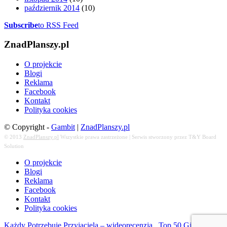
październik 2014
(10)
Subscribe
to RSS Feed
ZnadPlanszy.pl
O projekcie
Blogi
Reklama
Facebook
Kontakt
Polityka cookies
© Copyright -
Gambit
|
ZnadPlanszy.pl
© 2013
ZnadPlanszy.pl
Wszystkie prawa zastrzeżone | Serwis stworzony przez T&Y Board
Solution
O projekcie
Blogi
Reklama
Facebook
Kontakt
Polityka cookies
Każdy Potrzebuje Przyjaciela – wideorecenzja
Top 50 Gier