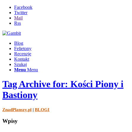
Facebook
Twitter
Mail
Rss
Blog
Felietony
Recenzje
Kontakt
Szukaj
Menu
Menu
Tag Archive for: Kości Piony i
Bastiony
ZnadPlanszy.pl
|
BLOGI
Wpisy