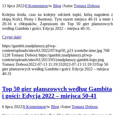
13 lipca 2022
/
0 Komentarze
/
w
Blog
/
Autor
Tomasz Dobosz
Kolejna środa, czas na kolejny odcinek topki, którą nagrałem z
ekipą Kości, Piony i Bastiony. Tym razem miejsca 40-31 u mnie i
20-16 u chłopaków. Zapraszam do Top 50 gier planszowych
według Gambita i gości: Edycja 2022 – miejsca 40-31.
Czytaj dalej
https://gambit.znadplanszy.pl/wp-
content/uploads/sites/61/2022/07/top50_p21-youtube-inne.jpg
768
1228
Tomasz Dobosz
https://gambit.znadplanszy.pl/wp-
content/uploads/sites/61/2013/05/znadplanszy-gambit-logo.png
Tomasz Dobosz
2022-07-13 11:19:33
2022-07-13 11:19:33
Top 50
gier planszowych według Gambita i gości: Edycja 2022 – miejsca
40-31
Top 50 gier planszowych według Gambita
i gości: Edycja 2022 – miejsca 50-41
6 lipca 2022
/
0 Komentarze
/
w
Blog
/
Autor
Tomasz Dobosz