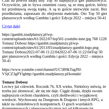
Czas na powrót mojej listy Top 50 najlepszych gier planszowych.
Oczywiście, jak to bywa ostatnimi czasy, są ze mną goście, którzy
też przedstawią swoją topkę. A są to goście niezwykle zacni. Bez
przedłużania, zapraszam do obejrzenia materiału. Oto Top 50 gier
planszowych według Gambita i gości: Edycja 2022 – miejsca 50-41
Czytaj dalej
https://gambit.znadplanszy.pl/wp-
content/uploads/sites/61/2022/07/top501-youtube-inne.jpg
768
1228
Tomasz Dobosz
https://gambit.znadplanszy.pl/wp-
content/uploads/sites/61/2013/05/znadplanszy-gambit-logo.png
Tomasz Dobosz
2022-07-06 11:22:04
2022-07-06 11:22:04
Top 50
gier planszowych według Gambita i gości: Edycja 2022 – miejsca
50-41
https://www.youtube.com/channel/UC5B9kTugJ9J-
VSjCZ3gPYlg
http://gambit.znadplanszy.pl/kontakt/
Tomasz Dobosz
Leciwy już człowiek. Rocznik 76, XX wieku. Niektórzy mówią, że
trzeba już złomować, ale się nie daje. Ciągle działa, dzięki swoim
najlepszym cechom charakteru, czyli złośliwości i wyjątkowej
wredocie. Wychowany na Dungeons & Dragons i innych RPG, a
także na ośmiobitowych komputerach. O grach wszelakich
(komputerowych i planszowych) pisze już od kilkunastu lat.