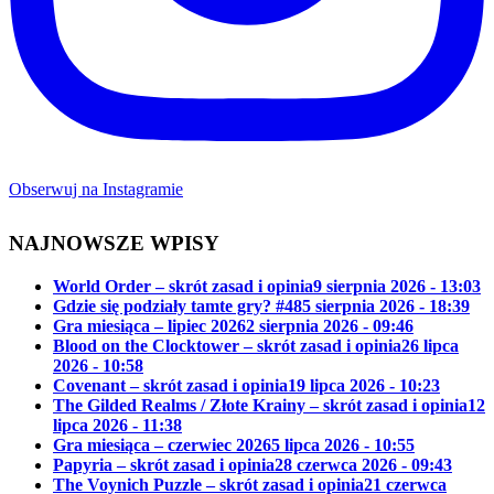
Obserwuj na Instagramie
NAJNOWSZE WPISY
World Order – skrót zasad i opinia
9 sierpnia 2026 - 13:03
Gdzie się podziały tamte gry? #48
5 sierpnia 2026 - 18:39
Gra miesiąca – lipiec 2026
2 sierpnia 2026 - 09:46
Blood on the Clocktower – skrót zasad i opinia
26 lipca
2026 - 10:58
Covenant – skrót zasad i opinia
19 lipca 2026 - 10:23
The Gilded Realms / Złote Krainy – skrót zasad i opinia
12
lipca 2026 - 11:38
Gra miesiąca – czerwiec 2026
5 lipca 2026 - 10:55
Papyria – skrót zasad i opinia
28 czerwca 2026 - 09:43
The Voynich Puzzle – skrót zasad i opinia
21 czerwca