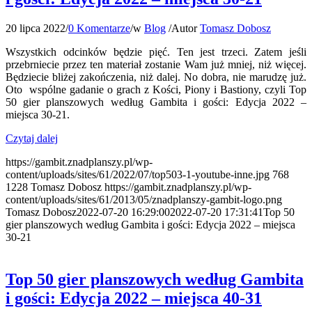
20 lipca 2022
/
0 Komentarze
/
w
Blog
/
Autor
Tomasz Dobosz
Wszystkich odcinków będzie pięć. Ten jest trzeci. Zatem jeśli
przebrniecie przez ten materiał zostanie Wam już mniej, niż więcej.
Będziecie bliżej zakończenia, niż dalej. No dobra, nie marudzę już.
Oto wspólne gadanie o grach z Kości, Piony i Bastiony, czyli Top
50 gier planszowych według Gambita i gości: Edycja 2022 –
miejsca 30-21.
Czytaj dalej
https://gambit.znadplanszy.pl/wp-
content/uploads/sites/61/2022/07/top503-1-youtube-inne.jpg
768
1228
Tomasz Dobosz
https://gambit.znadplanszy.pl/wp-
content/uploads/sites/61/2013/05/znadplanszy-gambit-logo.png
Tomasz Dobosz
2022-07-20 16:29:00
2022-07-20 17:31:41
Top 50
gier planszowych według Gambita i gości: Edycja 2022 – miejsca
30-21
Top 50 gier planszowych według Gambita
i gości: Edycja 2022 – miejsca 40-31