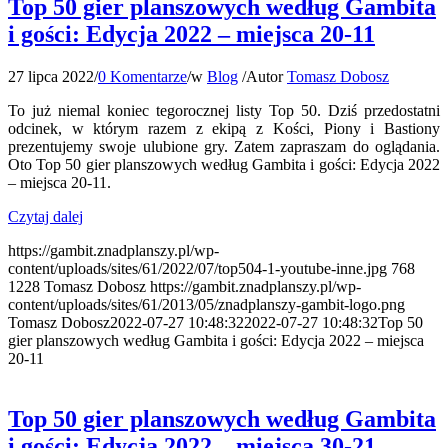
Top 50 gier planszowych według Gambita
i gości: Edycja 2022 – miejsca 20-11
27 lipca 2022
/
0 Komentarze
/
w
Blog
/
Autor
Tomasz Dobosz
To już niemal koniec tegorocznej listy Top 50. Dziś przedostatni
odcinek, w którym razem z ekipą z Kości, Piony i Bastiony
prezentujemy swoje ulubione gry. Zatem zapraszam do oglądania.
Oto Top 50 gier planszowych według Gambita i gości: Edycja 2022
– miejsca 20-11.
Czytaj dalej
https://gambit.znadplanszy.pl/wp-
content/uploads/sites/61/2022/07/top504-1-youtube-inne.jpg
768
1228
Tomasz Dobosz
https://gambit.znadplanszy.pl/wp-
content/uploads/sites/61/2013/05/znadplanszy-gambit-logo.png
Tomasz Dobosz
2022-07-27 10:48:32
2022-07-27 10:48:32
Top 50
gier planszowych według Gambita i gości: Edycja 2022 – miejsca
20-11
Top 50 gier planszowych według Gambita
i gości: Edycja 2022 – miejsca 30-21