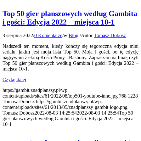
Top 50 gier planszowych według Gambita
i gości: Edycja 2022 – miejsca 10-1
3 sierpnia 2022
/
0 Komentarze
/
w
Blog
/
Autor
Tomasz Dobosz
Nadszedł ten moment, kiedy kończy się tegoroczna edycja mini
serialu, jakim jest moja lista Top 50. Moja i gości, bo tę edycję
nagrywam z ekipą Kości Piony i Bastiony. Zapraszam na finał, czyli
Top 50 gier planszowych według Gambita i gości: Edycja 2022 –
miejsca 10-1.
Czytaj dalej
https://gambit.znadplanszy.pl/wp-
content/uploads/sites/61/2022/08/top501-youtube-inne.jpg
768
1228
Tomasz Dobosz
https://gambit.znadplanszy.pl/wp-
content/uploads/sites/61/2013/05/znadplanszy-gambit-logo.png
Tomasz Dobosz
2022-08-03 14:25:54
2022-08-03 14:25:54
Top 50
gier planszowych według Gambita i gości: Edycja 2022 – miejsca
10-1