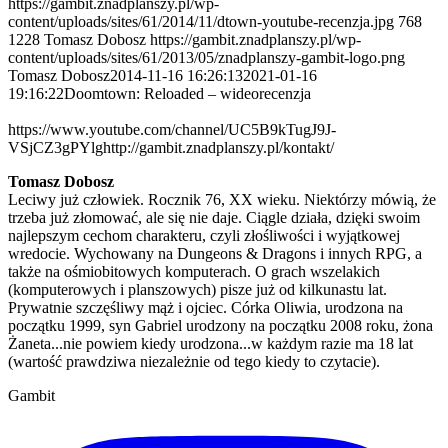
https://gambit.znadplanszy.pl/wp-
content/uploads/sites/61/2014/11/dtown-youtube-recenzja.jpg
768
1228
Tomasz Dobosz
https://gambit.znadplanszy.pl/wp-
content/uploads/sites/61/2013/05/znadplanszy-gambit-logo.png
Tomasz Dobosz
2014-11-16 16:26:13
2021-01-16
19:16:22
Doomtown: Reloaded – wideorecenzja
https://www.youtube.com/channel/UC5B9kTugJ9J-
VSjCZ3gPYlg
http://gambit.znadplanszy.pl/kontakt/
Tomasz Dobosz
Leciwy już człowiek. Rocznik 76, XX wieku. Niektórzy mówią, że
trzeba już złomować, ale się nie daje. Ciągle działa, dzięki swoim
najlepszym cechom charakteru, czyli złośliwości i wyjątkowej
wredocie. Wychowany na Dungeons & Dragons i innych RPG, a
także na ośmiobitowych komputerach. O grach wszelakich
(komputerowych i planszowych) pisze już od kilkunastu lat.
Prywatnie szczęśliwy mąż i ojciec. Córka Oliwia, urodzona na
początku 1999, syn Gabriel urodzony na początku 2008 roku, żona
Żaneta...nie powiem kiedy urodzona...w każdym razie ma 18 lat
(wartość prawdziwa niezależnie od tego kiedy to czytacie).
Gambit