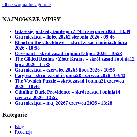
Obserwuj na Instagramie
NAJNOWSZE WPISY
Gdzie się podziały tamte gry? #48
5 sierpnia 2026 - 18:39
Gra miesiąca – lipiec 2026
2 sierpnia 2026 - 09:46
Blood on the Clocktower – skrót zasad i opinia
26 lipca
2026 - 10:58
Covenant – skrót zasad i opinia
19 lipca 2026 - 10:23
The Gilded Realms / Złote Krainy – skrót zasad i opinia
12
lipca 2026 - 11:38
Gra miesiąca – czerwiec 2026
5 lipca 2026 - 10:55
Papyria – skrót zasad i opinia
28 czerwca 2026 - 09:43
The Voynich Puzzle – skrót zasad i opinia
21 czerwca
2026 - 10:46
Cthulhu: Dark Providence – skrót zasad i opinia
14
czerwca 2026 - 13:57
Gra miesiąca – maj 2026
7 czerwca 2026 - 13:28
Kategorie
Blog
Recenzja