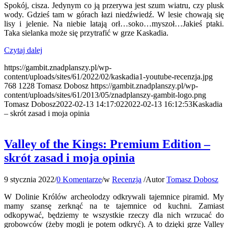
Spokój, cisza. Jedynym co ją przerywa jest szum wiatru, czy plusk
wody. Gdzieś tam w górach łazi niedźwiedź. W lesie chowają się
lisy i jelenie. Na niebie latają orł…soko…myszoł…Jakieś ptaki.
Taka sielanka może się przytrafić w grze Kaskadia.
Czytaj dalej
https://gambit.znadplanszy.pl/wp-
content/uploads/sites/61/2022/02/kaskadia1-youtube-recenzja.jpg
768
1228
Tomasz Dobosz
https://gambit.znadplanszy.pl/wp-
content/uploads/sites/61/2013/05/znadplanszy-gambit-logo.png
Tomasz Dobosz
2022-02-13 14:17:02
2022-02-13 16:12:53
Kaskadia
– skrót zasad i moja opinia
Valley of the Kings: Premium Edition –
skrót zasad i moja opinia
9 stycznia 2022
/
0 Komentarze
/
w
Recenzja
/
Autor
Tomasz Dobosz
W Dolinie Królów archeolodzy odkrywali tajemnice piramid. My
mamy szansę zerknąć na te tajemnice od kuchni. Zamiast
odkopywać, będziemy te wszystkie rzeczy dla nich wrzucać do
grobowców (żeby mogli je potem odkryć). A to dzięki grze Valley