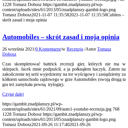
1228
Tomasz Dobosz
https://gambit.znadplanszy.pl/wp-
content/uploads/sites/61/2013/05/znadplanszy-gambit-logo.png
Tomasz Dobosz
2021-11-07 11:35:58
2021-11-07 11:35:58
Cubitos –
skrót zasad i moja opinia
Automobiles – skrót zasad i moja opinia
26 września 2021
/
0 Komentarze
/
w
Recenzja
/
Autor
Tomasz
Dobosz
Czas skompletować hattrick recenzji gier, których nie ma w
sklepach. Jacek mnie podpuścił, a ja połknąłem haczyk. Zatem na
zakończenie tej serii wyjedziemy na tor wyścigowy i zasiądziemy za
kółkiem samochodu rajdowego w grze Automobiles (swoją drogą ta
gra też zamykała pewną trylogię).
Czytaj dalej
https://gambit.znadplanszy.pl/wp-
content/uploads/sites/61/2021/09/auto1-youtube-recenzja.jpg
768
1228
Tomasz Dobosz
https://gambit.znadplanszy.pl/wp-
content/uploads/sites/61/2013/05/znadplanszy-gambit-logo.png
Tomasz Dobosz
2021-09-26 11:17:40
2021-09-26