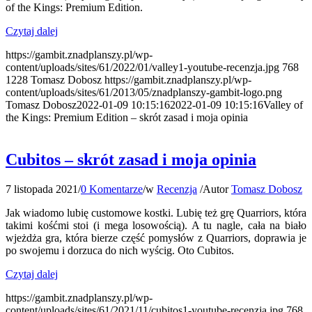
of the Kings: Premium Edition.
Czytaj dalej
https://gambit.znadplanszy.pl/wp-
content/uploads/sites/61/2022/01/valley1-youtube-recenzja.jpg
768
1228
Tomasz Dobosz
https://gambit.znadplanszy.pl/wp-
content/uploads/sites/61/2013/05/znadplanszy-gambit-logo.png
Tomasz Dobosz
2022-01-09 10:15:16
2022-01-09 10:15:16
Valley of
the Kings: Premium Edition – skrót zasad i moja opinia
Cubitos – skrót zasad i moja opinia
7 listopada 2021
/
0 Komentarze
/
w
Recenzja
/
Autor
Tomasz Dobosz
Jak wiadomo lubię customowe kostki. Lubię też grę Quarriors, która
takimi kośćmi stoi (i mega losowością). A tu nagle, cała na biało
wjeżdża gra, która bierze część pomysłów z Quarriors, doprawia je
po swojemu i dorzuca do nich wyścig. Oto Cubitos.
Czytaj dalej
https://gambit.znadplanszy.pl/wp-
content/uploads/sites/61/2021/11/cubitos1-youtube-recenzja.jpg
768