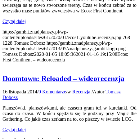
zwierzęta na te nowo stworzone tereny. Czas w końcu zebrać za to
wszystko masę punktów zwycięstwa w Ecos: First Continent.
Czytaj dalej
https://gambit.znadplanszy.pl/wp-
content/uploads/sites/61/2020/01/ecos1-youtube-recenzja.jpg
768
1228
Tomasz Dobosz
https://gambit.znadplanszy.pl/wp-
content/uploads/sites/61/2013/05/znadplanszy-gambit-logo.png
Tomasz Dobosz
2020-01-05 18:05:36
2021-01-16 19:15:08
Ecos:
First Continent – wideorecenzja
Doomtown: Reloaded – wideorecenzja
16 listopada 2014
/
0 Komentarze
/
w
Recenzja
/
Autor
Tomasz
Dobosz
Planszówki, planszówkami, ale czasem gram też w karcianki. Od
czasu do czasu. W końcu spędziło się te godziny przy Magic the
Gathering. Co jakiś czas zerkam na to, co piszczy w świecie LCG.
Czytaj dalej