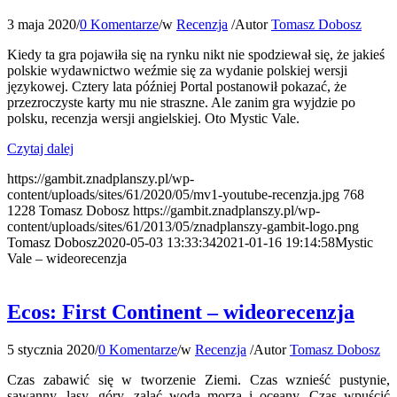
3 maja 2020
/
0 Komentarze
/
w
Recenzja
/
Autor
Tomasz Dobosz
Kiedy ta gra pojawiła się na rynku nikt nie spodziewał się, że jakieś
polskie wydawnictwo weźmie się za wydanie polskiej wersji
językowej. Cztery lata później Portal postanowił pokazać, że
przezroczyste karty mu nie straszne. Ale zanim gra wyjdzie po
polsku, recenzja wersji angielskiej. Oto Mystic Vale.
Czytaj dalej
https://gambit.znadplanszy.pl/wp-
content/uploads/sites/61/2020/05/mv1-youtube-recenzja.jpg
768
1228
Tomasz Dobosz
https://gambit.znadplanszy.pl/wp-
content/uploads/sites/61/2013/05/znadplanszy-gambit-logo.png
Tomasz Dobosz
2020-05-03 13:33:34
2021-01-16 19:14:58
Mystic
Vale – wideorecenzja
Ecos: First Continent – wideorecenzja
5 stycznia 2020
/
0 Komentarze
/
w
Recenzja
/
Autor
Tomasz Dobosz
Czas zabawić się w tworzenie Ziemi. Czas wznieść pustynie,
sawanny, lasy, góry, zalać wodą morza i oceany. Czas wpuścić