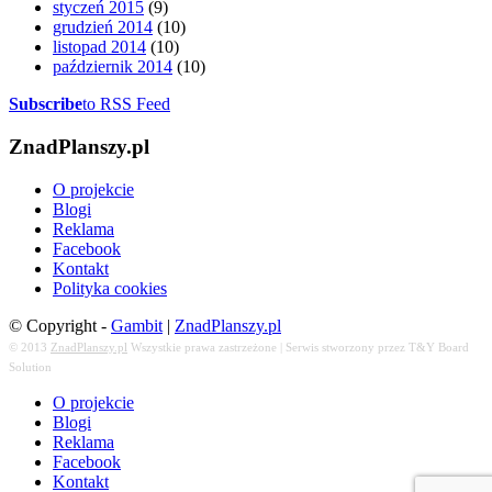
styczeń 2015
(9)
grudzień 2014
(10)
listopad 2014
(10)
październik 2014
(10)
Subscribe
to RSS Feed
ZnadPlanszy.pl
O projekcie
Blogi
Reklama
Facebook
Kontakt
Polityka cookies
© Copyright -
Gambit
|
ZnadPlanszy.pl
© 2013
ZnadPlanszy.pl
Wszystkie prawa zastrzeżone | Serwis stworzony przez T&Y Board
Solution
O projekcie
Blogi
Reklama
Facebook
Kontakt