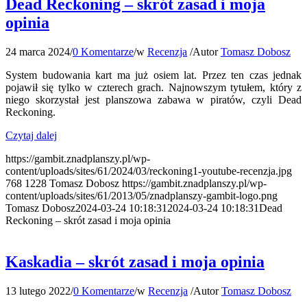
Dead Reckoning – skrót zasad i moja
opinia
24 marca 2024
/
0 Komentarze
/
w
Recenzja
/
Autor
Tomasz Dobosz
System budowania kart ma już osiem lat. Przez ten czas jednak
pojawił się tylko w czterech grach. Najnowszym tytułem, który z
niego skorzystał jest planszowa zabawa w piratów, czyli Dead
Reckoning.
Czytaj dalej
https://gambit.znadplanszy.pl/wp-
content/uploads/sites/61/2024/03/reckoning1-youtube-recenzja.jpg
768
1228
Tomasz Dobosz
https://gambit.znadplanszy.pl/wp-
content/uploads/sites/61/2013/05/znadplanszy-gambit-logo.png
Tomasz Dobosz
2024-03-24 10:18:31
2024-03-24 10:18:31
Dead
Reckoning – skrót zasad i moja opinia
Kaskadia – skrót zasad i moja opinia
13 lutego 2022
/
0 Komentarze
/
w
Recenzja
/
Autor
Tomasz Dobosz