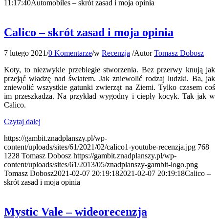
11:17:40
Automobiles – skrót zasad i moja opinia
Calico – skrót zasad i moja opinia
7 lutego 2021
/
0 Komentarze
/
w
Recenzja
/
Autor
Tomasz Dobosz
Koty, to niezwykle przebiegłe stworzenia. Bez przerwy knują jak
przejąć władzę nad światem. Jak zniewolić rodzaj ludzki. Ba, jak
zniewolić wszystkie gatunki zwierząt na Ziemi. Tylko czasem coś
im przeszkadza. Na przykład wygodny i ciepły kocyk. Tak jak w
Calico.
Czytaj dalej
https://gambit.znadplanszy.pl/wp-
content/uploads/sites/61/2021/02/calico1-youtube-recenzja.jpg
768
1228
Tomasz Dobosz
https://gambit.znadplanszy.pl/wp-
content/uploads/sites/61/2013/05/znadplanszy-gambit-logo.png
Tomasz Dobosz
2021-02-07 20:19:18
2021-02-07 20:19:18
Calico –
skrót zasad i moja opinia
Mystic Vale – wideorecenzja