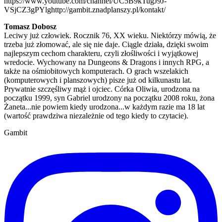
https://www.youtube.com/channel/UC5B9kTugJ9J-
VSjCZ3gPYlg
http://gambit.znadplanszy.pl/kontakt/
Tomasz Dobosz
Leciwy już człowiek. Rocznik 76, XX wieku. Niektórzy mówią, że
trzeba już złomować, ale się nie daje. Ciągle działa, dzięki swoim
najlepszym cechom charakteru, czyli złośliwości i wyjątkowej
wredocie. Wychowany na Dungeons & Dragons i innych RPG, a
także na ośmiobitowych komputerach. O grach wszelakich
(komputerowych i planszowych) pisze już od kilkunastu lat.
Prywatnie szczęśliwy mąż i ojciec. Córka Oliwia, urodzona na
początku 1999, syn Gabriel urodzony na początku 2008 roku, żona
Żaneta...nie powiem kiedy urodzona...w każdym razie ma 18 lat
(wartość prawdziwa niezależnie od tego kiedy to czytacie).
Gambit