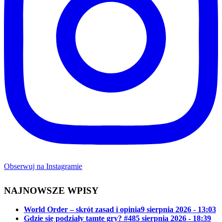
Obserwuj na Instagramie
NAJNOWSZE WPISY
World Order – skrót zasad i opinia
9 sierpnia 2026 - 13:03
Gdzie się podziały tamte gry? #48
5 sierpnia 2026 - 18:39