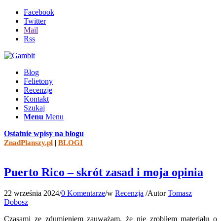
Facebook
Twitter
Mail
Rss
Blog
Felietony
Recenzje
Kontakt
Szukaj
Menu
Menu
Ostatnie wpisy na blogu
ZnadPlanszy.pl
|
BLOGI
Puerto Rico – skrót zasad i moja opinia
22 września 2024
/
0 Komentarze
/
w
Recenzja
/
Autor
Tomasz
Dobosz
Czasami ze zdumieniem zauważam, że nie zrobiłem materiału o