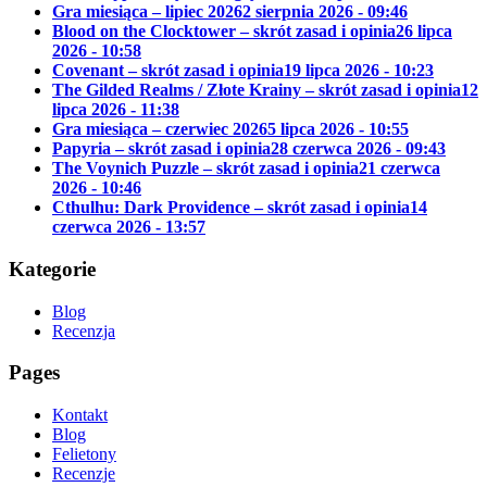
Gra miesiąca – lipiec 2026
2 sierpnia 2026 - 09:46
Blood on the Clocktower – skrót zasad i opinia
26 lipca
2026 - 10:58
Covenant – skrót zasad i opinia
19 lipca 2026 - 10:23
The Gilded Realms / Złote Krainy – skrót zasad i opinia
12
lipca 2026 - 11:38
Gra miesiąca – czerwiec 2026
5 lipca 2026 - 10:55
Papyria – skrót zasad i opinia
28 czerwca 2026 - 09:43
The Voynich Puzzle – skrót zasad i opinia
21 czerwca
2026 - 10:46
Cthulhu: Dark Providence – skrót zasad i opinia
14
czerwca 2026 - 13:57
Kategorie
Blog
Recenzja
Pages
Kontakt
Blog
Felietony
Recenzje