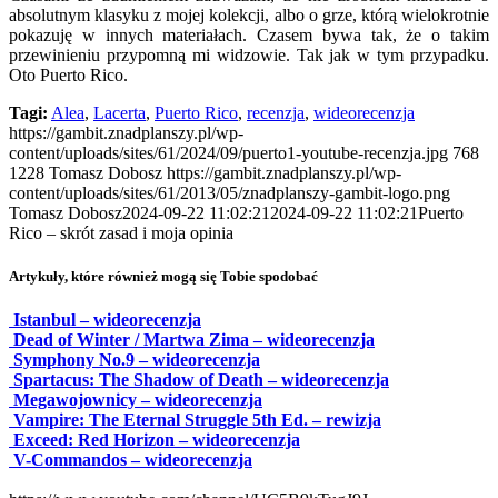
absolutnym klasyku z mojej kolekcji, albo o grze, którą wielokrotnie
pokazuję w innych materiałach. Czasem bywa tak, że o takim
przewinieniu przypomną mi widzowie. Tak jak w tym przypadku.
Oto Puerto Rico.
Tagi:
Alea
,
Lacerta
,
Puerto Rico
,
recenzja
,
wideorecenzja
https://gambit.znadplanszy.pl/wp-
content/uploads/sites/61/2024/09/puerto1-youtube-recenzja.jpg
768
1228
Tomasz Dobosz
https://gambit.znadplanszy.pl/wp-
content/uploads/sites/61/2013/05/znadplanszy-gambit-logo.png
Tomasz Dobosz
2024-09-22 11:02:21
2024-09-22 11:02:21
Puerto
Rico – skrót zasad i moja opinia
Artykuły, które również mogą się Tobie spodobać
Istanbul – wideorecenzja
Dead of Winter / Martwa Zima – wideorecenzja
Symphony No.9 – wideorecenzja
Spartacus: The Shadow of Death – wideorecenzja
Megawojownicy – wideorecenzja
Vampire: The Eternal Struggle 5th Ed. – rewizja
Exceed: Red Horizon – wideorecenzja
V-Commandos – wideorecenzja